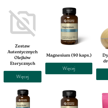
Zestaw
Autentycznych
Magnesium (90 kaps.)
Dy
Olejków
d
Eterycznych
Więcej
Więcej