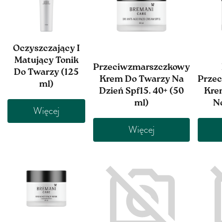
Oczyszczający I
Matujący Tonik
Przeciwzmarszczkowy
Do Twarzy (125
Krem Do Twarzy Na
Prze
ml)
Dzień Spf15. 40+ (50
Kre
ml)
No
Więcej
Więcej