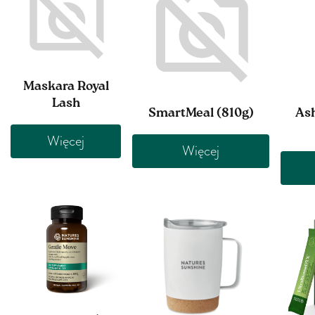
Maskara Royal
Lash
SmartMeal (810g)
As
Więcej
Więcej