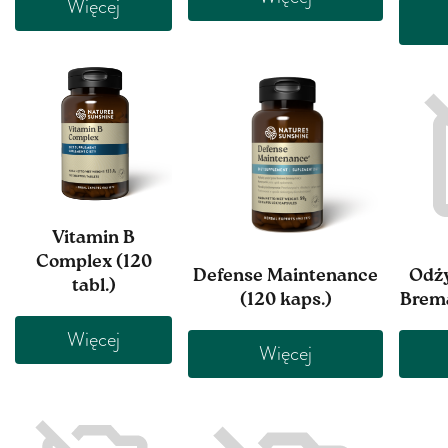
Więcej
Vitamin B
Complex (120
Defense Maintenance
Odż
tabl.)
(120 kaps.)
Brema
Więcej
Więcej