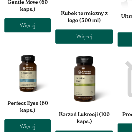
Gentle Move (60
kaps.)
Kubek termiczny z
Ult
logo (300 ml)
Więcej
Więcej
Perfect Eyes (60
kaps.)
Korzeń Lukrecji (100
Pro
kaps.)
Więcej