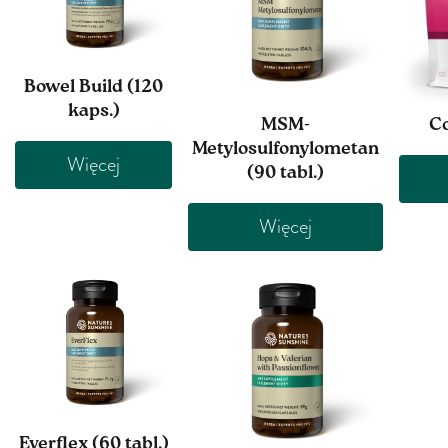
Bowel Build (120
kaps.)
MSM-
Co
Metylosulfonylometan
Więcej
(90 tabl.)
Więcej
Everflex (60 tabl.)