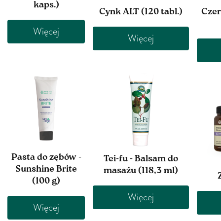
kaps.)
Cynk ALT (120 tabl.)
Czer
Więcej
Więcej
Pasta do zębów -
Tei-fu - Balsam do
Sunshine Brite
masażu (118,3 ml)
(100 g)
Więcej
Więcej