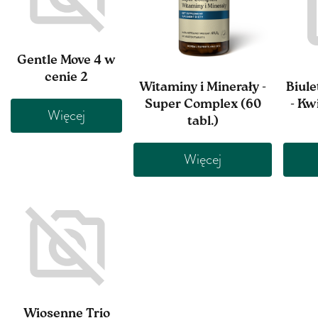
Gentle Move 4 w
cenie 2
Witaminy i Minerały -
Biule
Super Complex (60
- Kw
Więcej
tabl.)
Więcej
Wiosenne Trio