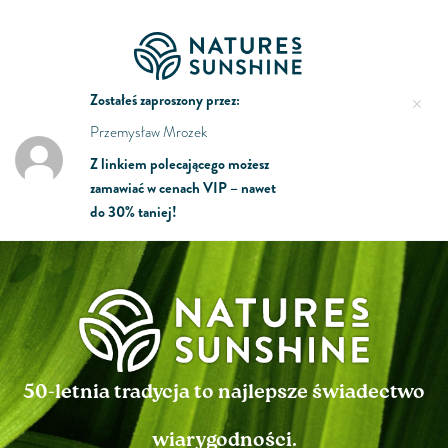
Zostałeś zaproszony przez:
Przemysław Mrozek
Z linkiem polecającego możesz
zamawiać w cenach VIP – nawet
do 30% taniej!
50-letnia tradycja to najlepsze świadectwo
wiarygodności.