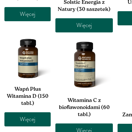
Solstic Energia z
U
Natury (30 saszetek)
Więcej
Więcej
Wapń Plus
Witamina D (150
Witamina C z
tabl.)
bioﬂawonoidami (60
tabl.)
Zam
Więcej
Więcej