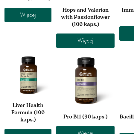
Hops and Valerian
Immu
Więcej
with Passionflower
(100 kaps.)
Więcej
Liver Health
Formula (100
Pro B11 (90 kaps.)
Bacil
kaps.)
Więcej