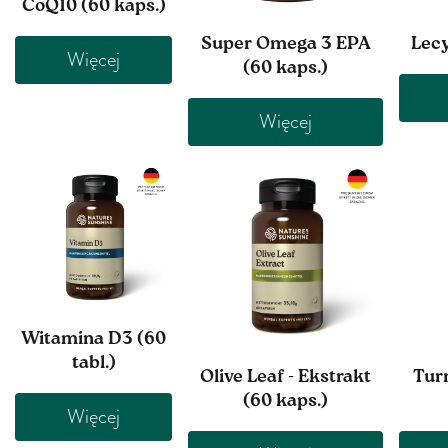
CoQ10 (60 kaps.)
Super Omega 3 EPA
Lecy
Więcej
(60 kaps.)
Więcej
Witamina D3 (60
tabl.)
Olive Leaf - Ekstrakt
Tur
(60 kaps.)
Więcej