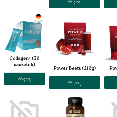
Więcej
Collagen+ (30
saszetek)
Power Beets (210g)
Pow
Więcej
Więcej