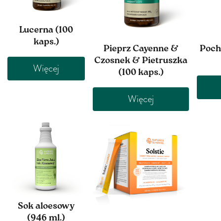
Lucerna (100
kaps.)
Pieprz Cayenne &
Poch
Czosnek & Pietruszka
Więcej
(100 kaps.)
Więcej
Sok aloesowy
(946 ml.)