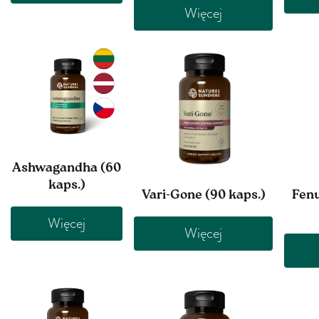
Więcej
Ashwagandha (60
kaps.)
Vari-Gone (90 kaps.)
Fen
Więcej
Więcej