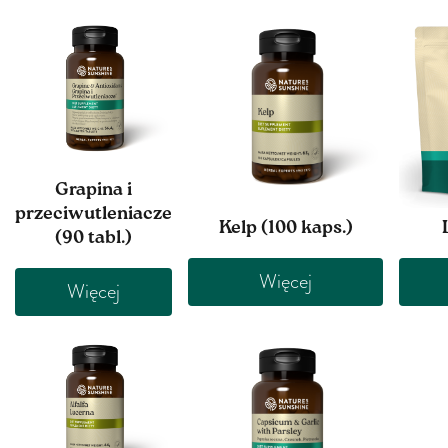
Grapina i
przeciwutleniacze
Kelp (100 kaps.)
(90 tabl.)
Więcej
Więcej