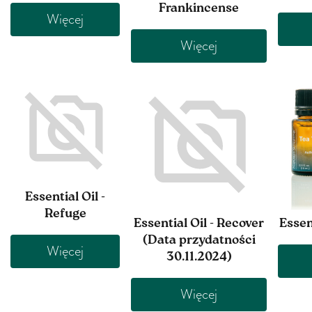
Frankincense
Więcej
Więcej
Essential Oil -
Refuge
Essential Oil - Recover
Essen
(Data przydatności
Więcej
30.11.2024)
Więcej