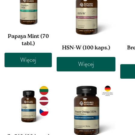
Papaya Mint (70
tabl.)
HSN-W (100 kaps.)
Bre
Więcej
Więcej