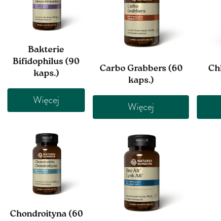
Bakterie
Bifidophilus (90
Carbo Grabbers (60
Chl
kaps.)
kaps.)
Więcej
Więcej
Chondroityna (60