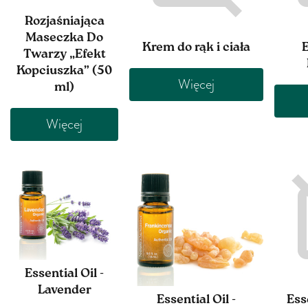
Rozjaśniająca
Maseczka Do
Krem do rąk i ciała
E
Twarzy „Efekt
Kopciuszka” (50
Więcej
ml)
Więcej
Essential Oil -
Lavender
Essential Oil -
Ess